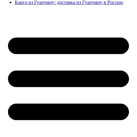
Карго из Гуанчжоу: доставка из Гуанчжоу в Россию