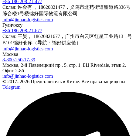
+86 186 208-21-477
Склад: 许金有 ，18620821477，义乌市北苑街道望道路336号
综合楼1号楼锦好国际物流有限公司
info@jinhao-logistics.com
Гуанчжоу
+86 186 208-21-677
Склад: 王昊， 18620821677，广州市白云区红星工业路13-1号
B101锦好仓库（导航：锦好供应链）
info@jinhao-logistics.com
Москва
8-800-250-17-39
Москва, 2-й Павелецкий пр., 5, стр. 1, БЦ Riverdale, этаж 2.
Офис 2-8б
info@jinhao-logistics.com
© 2017- 2026 Представитель в Китае. Все права защищены.
Telegram